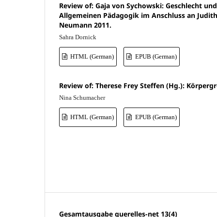
Review of: Gaja von Sychowski: Geschlecht und
Allgemeinen Pädagogik im Anschluss an Judith
Neumann 2011.
Sahra Dornick
HTML (German)
EPUB (German)
Review of: Therese Frey Steffen (Hg.): Körperg
Nina Schumacher
HTML (German)
EPUB (German)
Gesamtausgabe querelles-net 13(4)