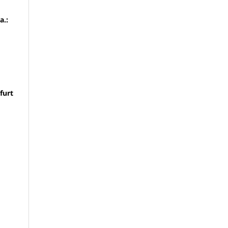
a.:
furt