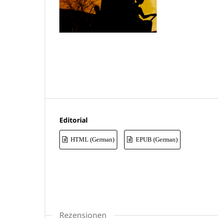
Editorial
HTML (German)
EPUB (German)
Rezensionen