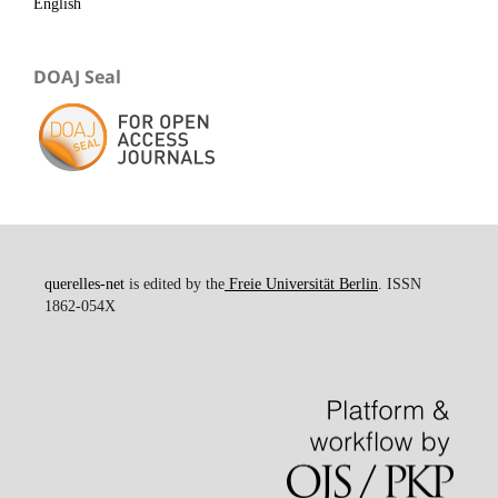
English
DOAJ Seal
querelles-net
is edited by the
Freie Universität Berlin
. ISSN
1862-054X