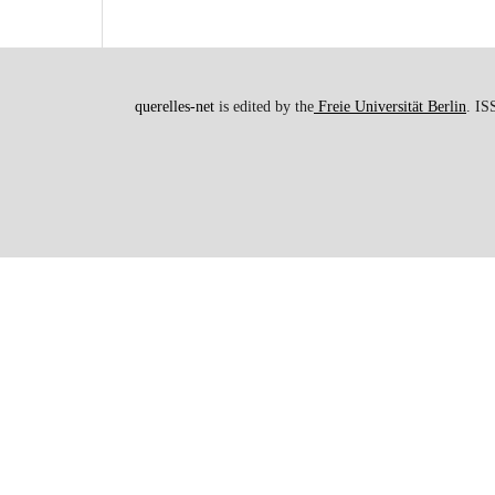
querelles-net
is edited by the
Freie Universität Berlin
. I