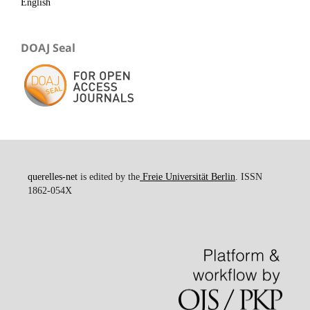
English
DOAJ Seal
querelles-net
is edited by the
Freie Universität Berlin
. ISSN
1862-054X