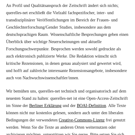
An Profil und Qualitätsanspruch der Zeitschrift ändert sich nichts;
querelles-net erschließt die Vielzahl fachspeziﬁscher, inter- und
transdisziplinärer Veröffentlichungen im Bereich der Frauen- und
Geschlechterforschung/Gender Studies, insbesondere aus dem
deutschsprachigen Raum. Wissenschaftliche Besprechungen geben einen
Überblick über wichtige Neuerscheinungen und aktuelle
Forschungsschwerpunkte. Besprochen werden sowohl gedruckte als
auch elektronisch publizierte Werke. Die Redaktion wünscht sich
kritische Rezensionen, in denen genau analysiert und gewertet wird,
und hofft auf zahlreiche interessante Rezensionsangebote, insbesondere
auch von Nachwuchswissenschaftler/innen.
Wir bemühen uns, querelles-net technisch und organisatorisch auf dem
neuesten Stand zu halten: querelles-net ist eine Open-Access-Zeitschrift
im Sinne der
Berliner Erklärung
und der
BOAI-Definition
. Alle Texte
können nicht nur kostenlos gelesen, sondern auch unter den liberalen
Bedingungen der verwendeten
Creative-Commons-Lizenz
frei genutzt
werden. Wenn Sie die Texte an anderen Orten weiternutzen oder
archivieren möchten, unterstützen wir Sie gerne. Bitte setzen Sie sich